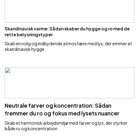
Skandinavisk varme: Sådan skaber du hygge og ro med de
rette belysningstyper
Skab en rolig og indbydende atmosfære med lys, der emmer af
skandinavisk hygge
Neutrale farver og koncentration: Sådan
fremmer du ro og fokus med lysets nuancer
Skab et harmonisk arbejdsmiljø med farver og lys, der styrker
både ro og koncentration