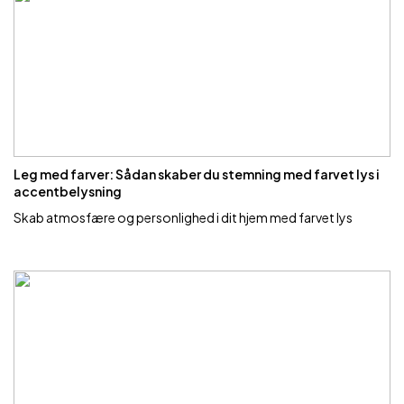
Leg med farver: Sådan skaber du stemning med farvet lys i
accentbelysning
Skab atmosfære og personlighed i dit hjem med farvet lys