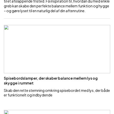
til et afslappende fristed. Få inspiration til, hvordan du med enkle
greb kan skabe den perfekte balance mellem funktion og hygge
– og gøre lyset til en naturlig del af din aftenrutine.
Spisebordslamper, der skaber balance mellem lys og
skygge i rummet
Skab den rette stemning omkring spisebordet med lys, der både
er funktionelt og indbydende