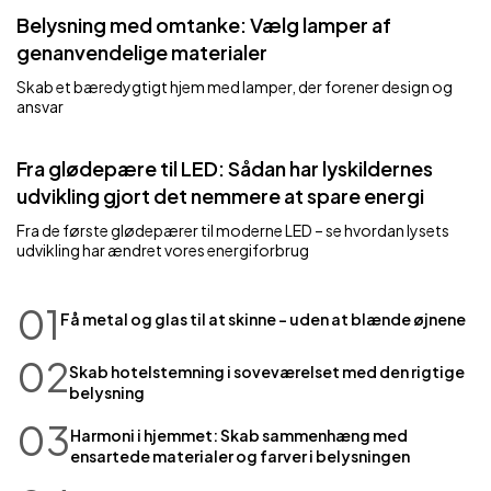
Belysning med omtanke: Vælg lamper af
genanvendelige materialer
Skab et bæredygtigt hjem med lamper, der forener design og
ansvar
Fra glødepære til LED: Sådan har lyskildernes
udvikling gjort det nemmere at spare energi
Fra de første glødepærer til moderne LED – se hvordan lysets
udvikling har ændret vores energiforbrug
01
Få metal og glas til at skinne – uden at blænde øjnene
02
Skab hotelstemning i soveværelset med den rigtige
belysning
03
Harmoni i hjemmet: Skab sammenhæng med
ensartede materialer og farver i belysningen