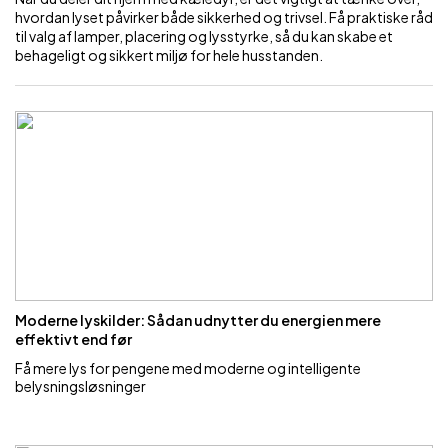
hvordan lyset påvirker både sikkerhed og trivsel. Få praktiske råd
til valg af lamper, placering og lysstyrke, så du kan skabe et
behageligt og sikkert miljø for hele husstanden.
Moderne lyskilder: Sådan udnytter du energien mere
effektivt end før
Få mere lys for pengene med moderne og intelligente
belysningsløsninger