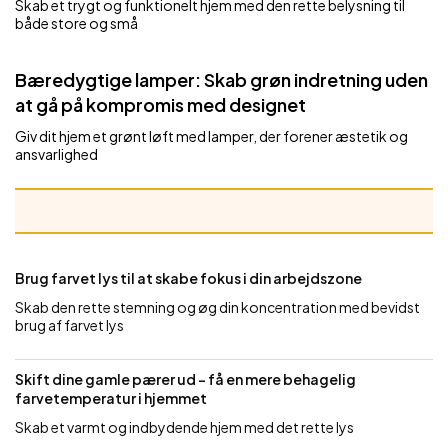
Skab et trygt og funktionelt hjem med den rette belysning til
både store og små
Bæredygtige lamper: Skab grøn indretning uden
at gå på kompromis med designet
Giv dit hjem et grønt løft med lamper, der forener æstetik og
ansvarlighed
Brug farvet lys til at skabe fokus i din arbejdszone
Skab den rette stemning og øg din koncentration med bevidst
brug af farvet lys
Skift dine gamle pærer ud – få en mere behagelig
farvetemperatur i hjemmet
Skab et varmt og indbydende hjem med det rette lys