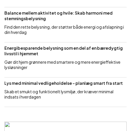
Balance mellem aktivitet og hvile: Skab harmoni med
stemningsbelysning
Find den rette belysning, der støtter både energi og afslapning i
din hverdag
Energibesparende belysning som en del af en bæredygtig
livsstil i hjemmet
Gør dit hjem grønnere med smartere og mere energieffektive
lysløsninger
Lys med minimal vedligeholdelse – planlæg smart fra start
Skab et smukt og funktionelt lysmiljø, der kræver minimal
indsats i hverdagen