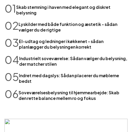
01
Skab stemning i haven med elegant og diskret
belysning
02
Lyskilder med både funktion og æstetik – sådan
vælger du de rigtige
03
El-udtag og ledninger i køkkenet – sådan
planlægger du belysningen korrekt
04
Industrielt soveværelse: Sådan vælger du belysning,
der matcher stilen
05
Indret med dagslys: Sådan placerer du møblerne
bedst
06
Soveværelsesbelysning til hjemmearbejde: Skab
den rette balance mellem ro og fokus