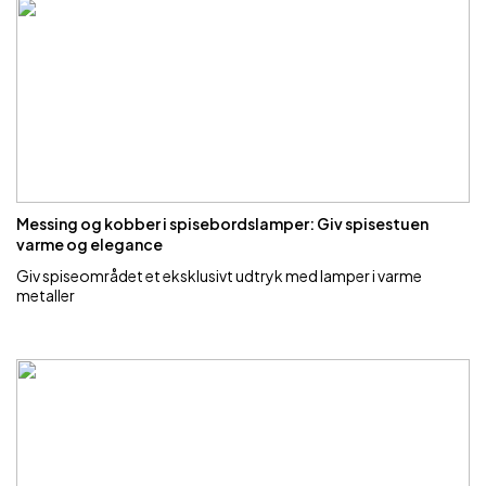
Messing og kobber i spisebordslamper: Giv spisestuen
varme og elegance
Giv spiseområdet et eksklusivt udtryk med lamper i varme
metaller