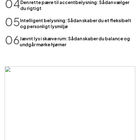
04
Den rette pære til accentbelysning: Sådan vælger
du rigtigt
05
Intelligent belysning: Sådan skaber du et fleksibelt
og personligt lysmiljø
06
Jævnt lys i skæve rum: Sådan skaber du balance og
undgår mørke hjørner