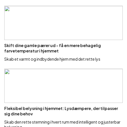
Skift dine gamle pærer ud – få en mere behagelig
farvetemperatur i hjemmet
Skab et varmt og indbydende hjem med det rette lys
Fleksibel belysning i hjemmet: Lysdæmpere, der tilpasser
sig dine behov
Skab den rette stemning i hvert rum med intelligent og justerbar