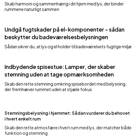
Skab harmoni og sammenhæng i dit hjem med lys, der binder
rummene naturligt sammen
Undgå fugtskader på el-komponenter – sådan
beskytter du badeværelsesbelysningen
Sådan sikrer du, at lys og el holder til badeværelsets fugtige miljø
Indbydende spisestue: Lamper, der skaber
stemning uden at tage opmærksomheden
Skab den rette stemning omkring spisebordet med belysning,
der fremhæver rummet uden at stjæle fokus
Stemningsbelysning i hjemmet: Sådan vurderer du behovet
i hvert enkelt rum
Skab den rette atmosfære i hvert rum med lys, der matcher både
funktion og stemning