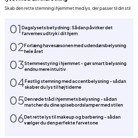
Skab den rette stemning i hjemmet med lys, der passer til din stil
01
Dagslysets betydning: Sådan påvirker det
farvernes udtryk i dit hjem
02
Forlæng havesæsonen med udendørsbelysning
hele året
03
Stemmestyring i hjemmet – gør smart belysning
endnu mere intuitiv
04
Festlig stemning med accentbelysning – sådan
skaber du lys til højtiderne
05
Den røde tråd i hjemmets belysning – sådan
matcher du dine spisebordslamper med stilen
06
Det rette lys til makeup og barbering – sådan
vælger du den perfekte farvetone